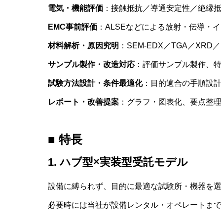
電気・機能評価
：接触抵抗／導通安定性／絶縁
EMC事前評価
：ALSEなどによる放射・伝導・イミ
材料解析・原因究明
：SEM-EDX／TGA／XR
サンプル製作・改造対応
：評価サンプル製作、
試験方法設計・条件最適化
：目的適合の手順設
レポート・改善提案
：グラフ・図表化、要点整
■ 特長
1. ハブ型×実装型受託モデル
設備に縛られず、目的に最適な試験所・機器を
必要時には当社が設備レンタル・オペレートま