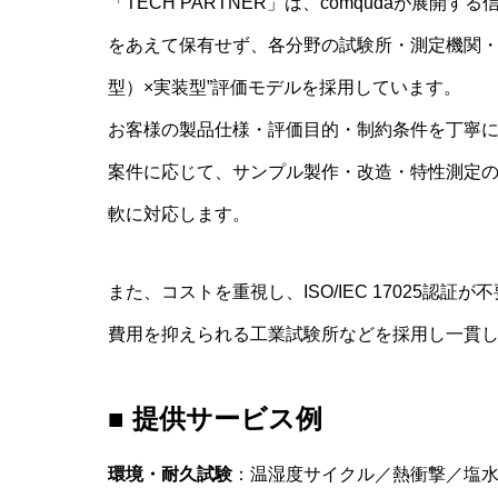
「TECH PARTNER」は、comqudaが展
をあえて保有せず、各分野の試験所・測定機関・
型）×実装型”評価モデルを採用しています。
お客様の製品仕様・評価目的・制約条件を丁寧
案件に応じて、サンプル製作・改造・特性測定
軟に対応します。
また、コストを重視し、ISO/IEC 17025
費用を抑えられる工業試験所などを採用し一貫
■ 提供サービス例
環境・耐久試験
：温湿度サイクル／熱衝撃／塩