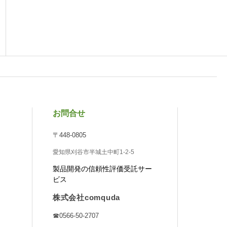
TO
お問合せ
〒448-0805
愛知県刈谷市半城土中町1-2-5
製品開発の信頼性評価受託サー
ビス
株式会社comquda
☎0566-50-2707