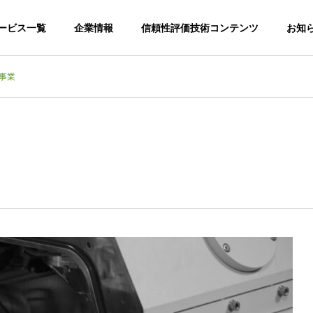
ービス一覧
企業情報
信頼性評価技術コンテンツ
お知
託事業
G
PHILOSOPHY
企業理念
TECH INSIGHT
PARTNER｜
比較評価・ベンチマー
験・評価受託事業
支援事業
Promotion