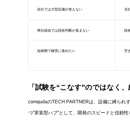
自社では大型設備が使えない
当
商社経由では技術判断が進まない
技
短納期で確実に進めたい
空
「試験を“こなす”のではなく、
comqudaのTECH PARTNERは、設備に
つ“実装型ハブ”として、開発のスピードと信頼性