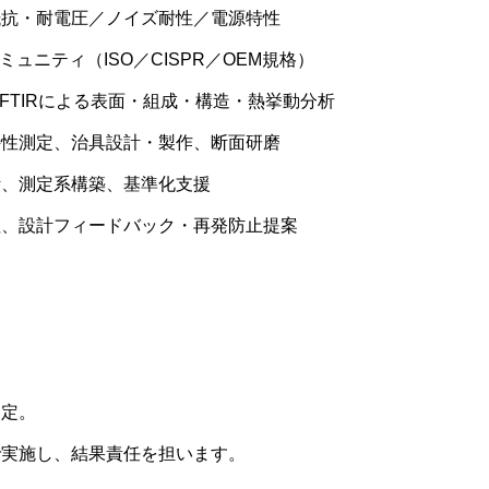
抵抗・耐電圧／ノイズ耐性／電源特性
ュニティ（ISO／CISPR／OEM規格）
D／FTIRによる表面・組成・構造・熱挙動分析
特性測定、治具設計・製作、断面研磨
計、測定系構築、基準化支援
理、設計フィードバック・再発防止提案
選定。
で実施し、結果責任を担います。