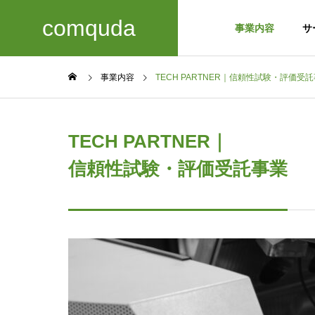
comquda
事業内容
サ
事業内容
TECH PARTNER｜信頼性試験・評価受
GREETIN
TECH PARTNER｜
ごあいさつ
信頼性試験・評価受託事業
Business
COMPANY
details
会社概要
事業内容
ACCESS
アクセス
TECH 
信頼性試
development