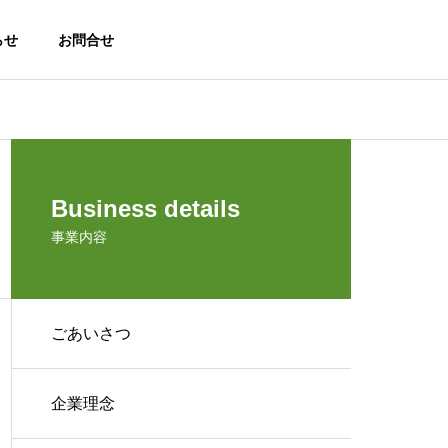
らせ
お問合せ
PROFILE
Business details
会社概要
事業内容
ごあいさつ
｜
ク
TECH SELECT｜
第三者評価・情報発信事業
企業理念
select