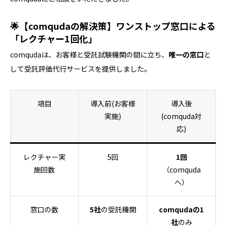
🌟【comqudaの解決策】ワンストップ窓口による
「レクチャー1回化」
comqudaは、お客様と受託試験機関の間に立ち、
唯一の窓口
と
して受託評価代行サービスを提供しました。
項目
導入前(お客様
導入後
実施)
(comquda対
応)
レクチャー実
5回
1回
施回数
（comquda
へ）
窓口の数
5社
の受託機関
comqudaの1
社
のみ