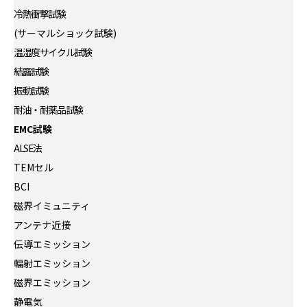
冷熱衝撃試験
(サーマルショック試験)
温湿度サイクル試験
結露試験
振動試験
耐油・耐薬品試験
EMC試験
ALSE法
TEMセル
BCI
磁界イミュニティ
アンテナ近接
伝導エミッション
輻射エミッション
磁界エミッション
静電気