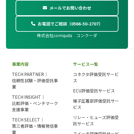
メールでお問い合わせ
お電話でご相談（0566-50-2707）
株式会社comquda コンクーダ
事業内容
サービス一覧
TECH PARTNER｜
コネクタ評価受託サービ
信頼性試験・評価受託事
ス
業
ECU評価受託サービス
TECH INSIGHT｜
端子圧着部評価受託サー
比較評価・ベンチマーク
ビス
支援事業
リレー・ヒューズ評価受
TECH SELECT｜
託サービス
第三者評価・情報発信事
業
スイッチ評価受託サービ