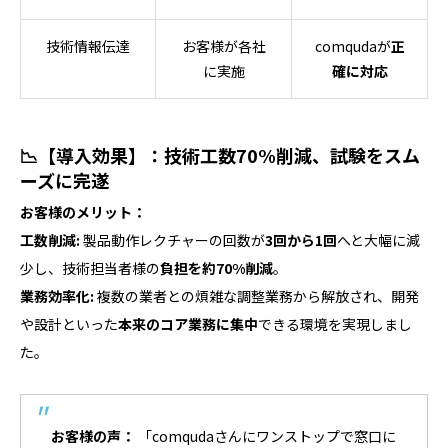
技術情報伝達
お客様が各社
comqudaが
正
に実施
確に対応
📉【導入効果】：技術工数70%削減、試験をスム
ーズに完遂
お客様のメリット：
工数削減:
製品動作レクチャーの回数が
3回から1回
へと大幅に減
少し、技術担当者様の
負担を約70%削減
。
業務効率化:
複数の業者との煩雑な調整業務から解放され、開発
や設計といった
本来のコア業務に集中
できる環境を実現しまし
た。
お客様の声：
「comqudaさんにワンストップで窓口に