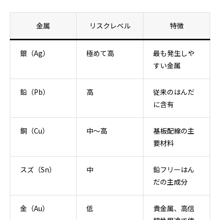
金属
リスクレベル
特徴
銀（Ag）
極めて高
最も発生しや
すい金属
鉛（Pb）
高
従来のはんだ
に含有
銅（Cu）
中〜高
基板配線の主
要材料
スズ（Sn）
中
鉛フリーはん
だの主成分
金（Au）
低
貴金属、高信