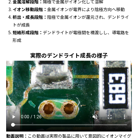
金属溶解段階：
陽極で金属がイオン化して溶解
イオン移動段階：
金属イオンが電界により陰極方向へ移動
析出・成長段階：
陰極で金属イオンが還元され、デンドライ
トが成長
短絡形成段階：
デンドライトが電極間を橋渡しし、導電路を
形成
実際のデンドライト成長の様子
動画説明：
この動画は実際の製品に用いて意図的にイオンマイグ