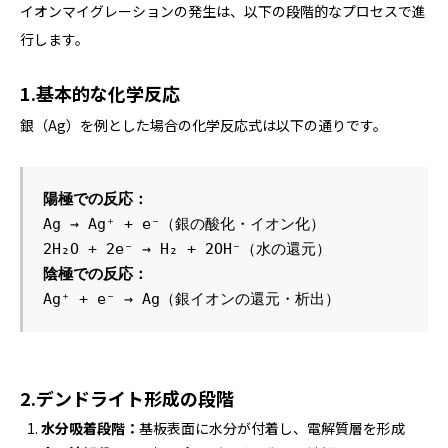
イオンマイグレーションの発生は、以下の段階的なプロセスで進
行します。
1.基本的な化学反応
銀（Ag）を例とした場合の化学反応式は以下の通りです。
陽極での反応：
Ag → Ag⁺ + e⁻（銀の酸化・イオン化）
2H₂O + 2e⁻ → H₂ + 2OH⁻（水の還元）
陰極での反応：
Ag⁺ + e⁻ → Ag（銀イオンの還元・析出）
2.デンドライト形成の段階
水分吸着段階：
基板表面に水分が付着し、電解質層を形成