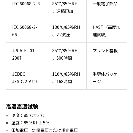
IEC 60068-2-3
85℃/85%RH
一般電子部品
、連続印加
IEC 60068-2-
130℃/85%RH
HAST（高度加
66
、2.7気圧
速試験）
JPCA-ET01-
85℃/85%RH
プリント基板
2007
、500時間
JEDEC
110℃/85%RH
半導体パッケ
JESD22-A110
、168時間
ージ
高温高湿試験
温度：85℃±2℃
湿度：85%RH±5%
印加電圧：定格電圧または規定電圧