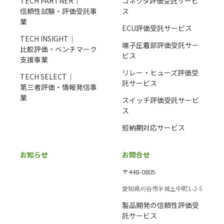
TECH PARTNER｜
コネクタ評価受託サービ
信頼性試験・評価受託事
ス
業
ECU評価受託サービス
TECH INSIGHT｜
端子圧着部評価受託サー
比較評価・ベンチマーク
ビス
支援事業
リレー・ヒューズ評価受
TECH SELECT｜
託サービス
第三者評価・情報発信事
業
スイッチ評価受託サービ
ス
短納期対応サービス
お知らせ
お問合せ
〒448-0805
愛知県刈谷市半城土中町1-2-5
製品開発の信頼性評価受
託サービス