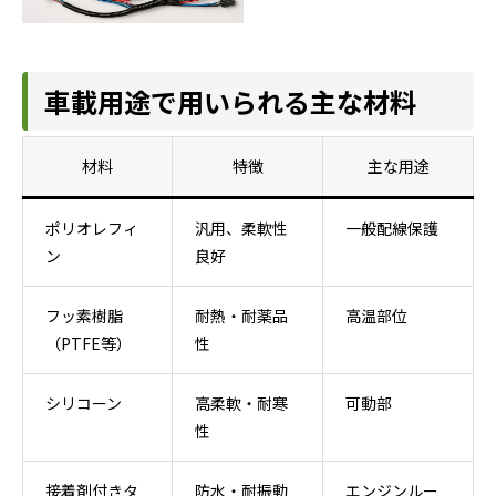
車載用途で用いられる主な材料
材料
特徴
主な用途
ポリオレフィ
汎用、柔軟性
一般配線保護
ン
良好
フッ素樹脂
耐熱・耐薬品
高温部位
（PTFE等）
性
シリコーン
高柔軟・耐寒
可動部
性
接着剤付きタ
防水・耐振動
エンジンルー