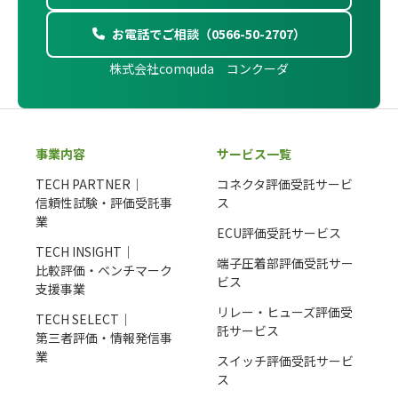
お電話でご相談（0566-50-2707）
株式会社comquda コンクーダ
事業内容
サービス一覧
TECH PARTNER｜
コネクタ評価受託サービ
信頼性試験・評価受託事
ス
業
ECU評価受託サービス
TECH INSIGHT｜
端子圧着部評価受託サー
比較評価・ベンチマーク
ビス
支援事業
リレー・ヒューズ評価受
TECH SELECT｜
託サービス
第三者評価・情報発信事
業
スイッチ評価受託サービ
ス