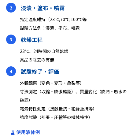
浸漬・塗布・噴霧
2
指定温度維持（23℃,70℃,100℃等
試験方法例：浸漬、塗布、噴霧
乾燥工程
3
23℃、24時間の自然乾燥
薬品の除去の有無
試験終了・評価
4
外観観察（変⾊‧変形‧⻲裂等）
⼨法測定（収縮‧膨張確認）、質量変化（膨潤・吸水の
確認）
電気特性測定（接触抵抗‧絶縁抵抗等）
強度試験（引張‧圧縮等の機械特性）