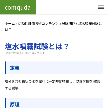
comquda
ホーム
»
信頼性評価技術コンテンツ
»
試験関連
»
塩水噴霧試験と
は？
塩水噴霧試験とは？
最終更新日：2026年2月5日
定義
塩分を含む霧状の水を試料に一定時間噴霧し、腐食耐性を 確認
する試験
原理