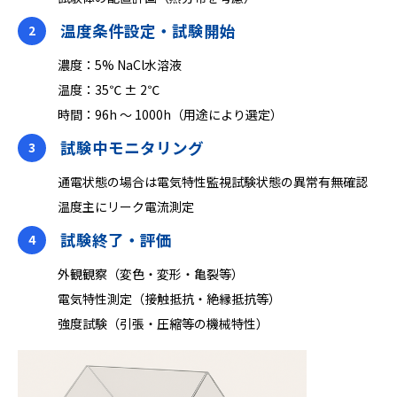
温度条件設定‧試験開始
2
濃度：5% NaCl水溶液
温度：35℃ ± 2℃
時間：96h 〜 1000h（用途により選定）
試験中モニタリング
3
通電状態の場合は電気特性監視試験状態の異常有無確認
温度主にリーク電流測定
試験終了・評価
4
外観観察（変⾊‧変形‧⻲裂等）
電気特性測定（接触抵抗‧絶縁抵抗等）
強度試験（引張‧圧縮等の機械特性）