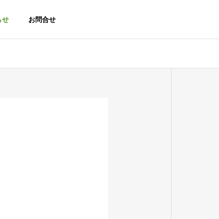
らせ
お問合せ
PROFILE
会社概要
｜
ク
TECH SELECT｜
第三者評価・情報発信事業
select