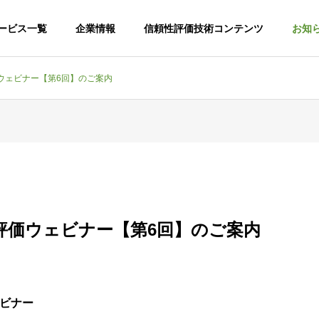
ービス一覧
企業情報
信頼性評価技術コンテンツ
お知
ウェビナー【第6回】のご案内
G
PHILOSOPHY
企業理念
評価ウェビナー【第6回】のご案内
TECH INSIGHT
PARTNER｜
比較評価・ベンチマー
験・評価受託事業
支援事業
ビナー
Promotion