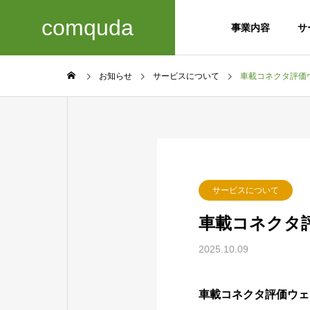
comquda
事業内容
サ
お知らせ
サービスについて
車載コネクタ評価
GREETIN
ごあいさつ
Business
COMPANY
サービスについて
details
会社概要
事業内容
車載コネクタ
ACCESS
2025.10.09
アクセス
TECH 
信頼性試
車載コネクタ評価ウェ
development