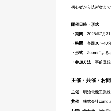
初心者から技術者まで
開催日時・形式
・期間
：2025年7月3
・時間
：各回30〜40
・形式
：Zoomによ
・参加方法
：事前登録
主催・共催・お問
主催
：明治電機工業株
共催
：株式会社com
お問い合わせ
：info@c