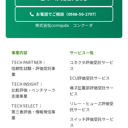
お電話でご相談（0566-50-2707）
株式会社comquda コンクーダ
事業内容
サービス一覧
TECH PARTNER｜
コネクタ評価受託サービ
信頼性試験・評価受託事
ス
業
ECU評価受託サービス
TECH INSIGHT｜
端子圧着部評価受託サー
比較評価・ベンチマーク
ビス
支援事業
リレー・ヒューズ評価受
TECH SELECT｜
託サービス
第三者評価・情報発信事
業
スイッチ評価受託サービ
ス