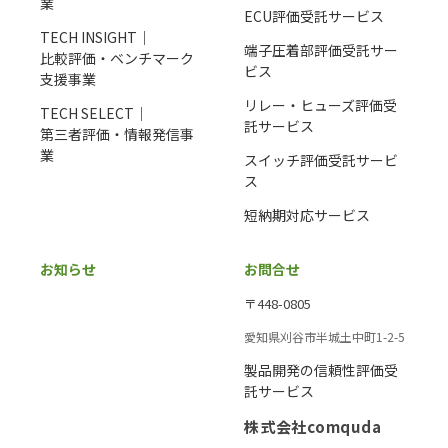
業
ECU評価受託サービス
TECH INSIGHT｜
端子圧着部評価受託サー
比較評価・ベンチマーク
ビス
支援事業
リレー・ヒューズ評価受
TECH SELECT｜
託サービス
第三者評価・情報発信事
業
スイッチ評価受託サービ
ス
短納期対応サービス
お知らせ
お問合せ
〒448-0805
愛知県刈谷市半城土中町1-2-5
製品開発の信頼性評価受
託サービス
株式会社comquda