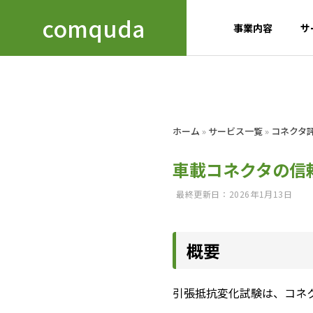
comquda
事業内容
サ
GREETIN
ホーム
»
サービス一覧
»
コネクタ
ごあいさつ
車載コネクタの信
Business
COMPANY
最終更新日：2026年1月13日
details
会社概要
事業内容
ACCESS
概要
アクセス
TECH 
信頼性試
引張抵抗変化試験は、コネ
developmen