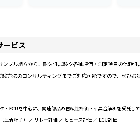
サービス
)ではサンプル組立から、耐久性試験や各種評価・測定項目の信頼性
試験方法のコンサルティングまでご対応可能ですので、ぜひお
クタ・ECUを中心に、関連部品の信頼性評価・不具合解析を受託し
価（圧着端子）
／
リレー評価
／
ヒューズ評価
／
ECU評価