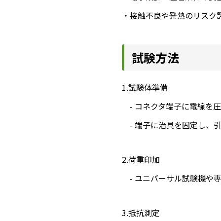
・接触不良や発熱のリスク
試験方法
1.試験体準備
- コネクタ端子に電線を
- 端子に治具を固定し、
2.荷重印加
- ユニバーサル試験機や
3.抵抗測定