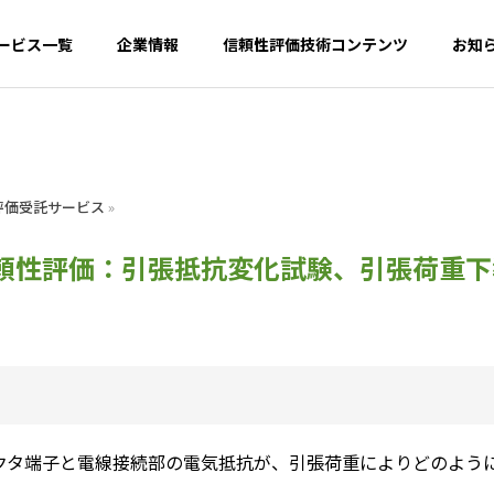
ービス一覧
企業情報
信頼性評価技術コンテンツ
お知
G
PHILOSOPHY
評価受託サービス
»
企業理念
頼性評価：引張抵抗変化試験、引張荷重下
TECH INSIGHT
PARTNER｜
比較評価・ベンチマー
験・評価受託事業
支援事業
クタ端子と電線接続部の電気抵抗が、引張荷重によりどのよう
t
Promotion