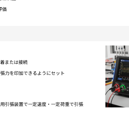
評価
圧着または接続
引張力を印加できるようにセット
専用引張装置で一定速度・一定荷重で引張