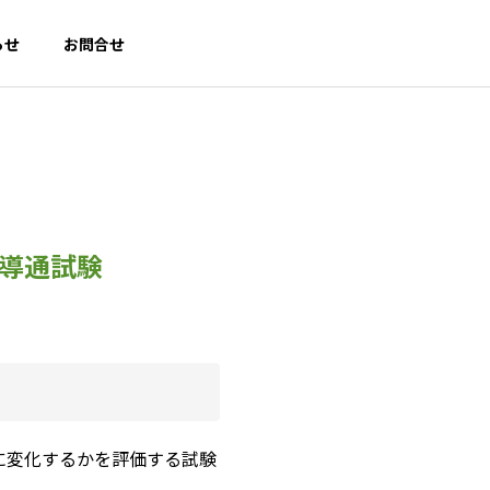
らせ
お問合せ
PROFILE
会社概要
導通試験
｜
ク
TECH SELECT｜
第三者評価・情報発信事業
に変化するかを評価する試験
select