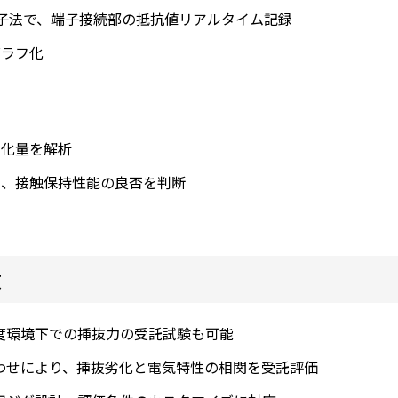
端子法で、端子接続部の抵抗値リアルタイム記録
グラフ化
変化量を解析
し、接触保持性能の良否を判断
徴
度環境下での挿抜力の受託試験も可能
わせにより、挿抜劣化と電気特性の相関を受託評価