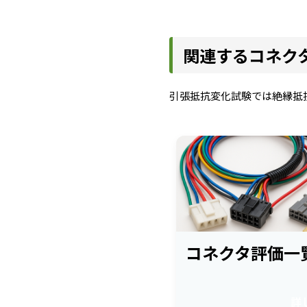
関連するコネク
引張抵抗変化試験では絶縁抵
コネクタ評価一
詳