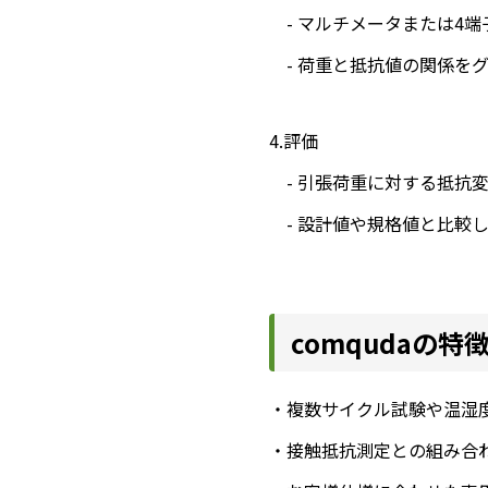
- マルチメータまたは4
- 荷重と抵抗値の関係を
4.評価
- 引張荷重に対する抵抗
- 設計値や規格値と比較
comqudaの特
・複数サイクル試験や温湿
・接触抵抗測定との組み合