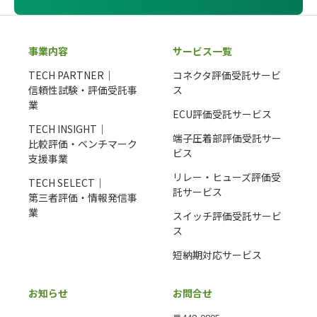
事業内容
サービス一覧
TECH PARTNER｜
コネクタ評価受託サービ
信頼性試験・評価受託事
ス
業
ECU評価受託サービス
TECH INSIGHT｜
端子圧着部評価受託サー
比較評価・ベンチマーク
ビス
支援事業
リレー・ヒューズ評価受
TECH SELECT｜
託サービス
第三者評価・情報発信事
業
スイッチ評価受託サービ
ス
短納期対応サービス
お知らせ
お問合せ