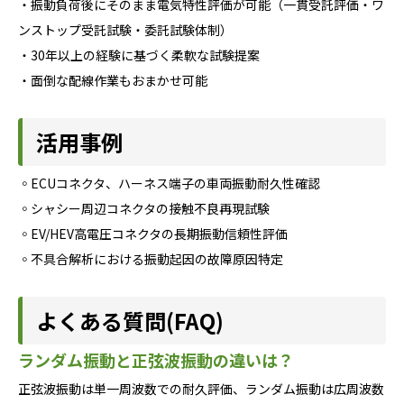
・振動負荷後にそのまま電気特性評価が可能（一貫受託評価・ワ
ンストップ受託試験・委託試験体制）
・30年以上の経験に基づく柔軟な試験提案
・面倒な配線作業もおまかせ可能
活用事例
◦ECUコネクタ、ハーネス端子の車両振動耐久性確認
◦シャシー周辺コネクタの接触不良再現試験
◦EV/HEV高電圧コネクタの長期振動信頼性評価
◦不具合解析における振動起因の故障原因特定
よくある質問(FAQ)
ランダム振動と正弦波振動の違いは？
正弦波振動は単一周波数での耐久評価、ランダム振動は広周波数