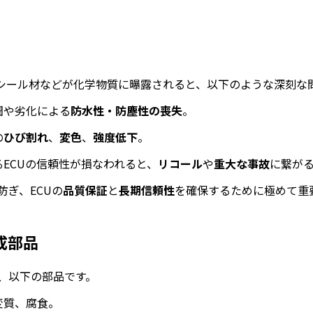
、シール材などが化学物質に曝露されると、以下のような深刻な
潤や劣化による
防水性・防塵性の喪失
。
の
ひび割れ
、
変色
、
強度低下
。
ECUの信頼性が損なわれると、
リコール
や
重大な事故
に繋が
ぎ、ECUの
品質保証
と
長期信頼性
を確保するために極めて重
構成部品
、以下の部品です。
変質、腐食。