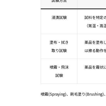
試験方法
浸漬試験
試料を特定
（常温・高
塗布・拭き
薬品を塗布
取り試験
は擦る動作
噴霧・飛沫
薬品を霧状
試験
噴霧(Spraying)、刷毛塗り(Brushing)