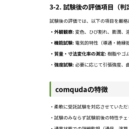
3-2. 試験後の評価項目（
試験後の評価では、以下の項目を厳格
・外観観察:
変色、ひび割れ、膨潤、
・機能試験:
電気的特性（導通・絶縁
・質量・寸法変化率の測定:
樹脂やゴ
・
強度試験:
必要に応じて引張強度、
comqudaの特徴
・柔軟に受託試験を対応させていただ
・試験のみならず試験前後の特性チェ
・通電状態での詳細監視（通信、演算