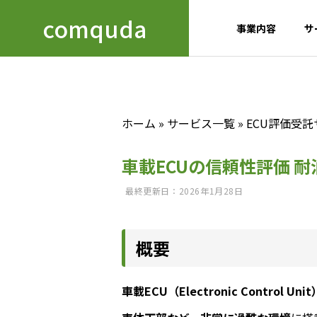
comquda
事業内容
サ
ホーム
»
サービス一覧
»
ECU評価受
GREETIN
ごあいさつ
車載ECUの信頼性評価 耐
Business
COMPANY
最終更新日：2026年1月28日
details
会社概要
事業内容
ACCESS
概要
アクセス
TECH 
信頼性試
車載ECU（Electronic Contro
developmen