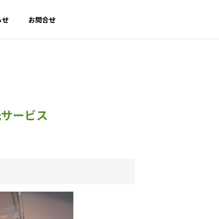
らせ
お問合せ
PROFILE
会社概要
託サービス
｜
ク
TECH SELECT｜
第三者評価・情報発信事業
select