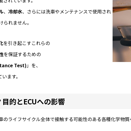
載されています。
ル
、
冷却水
、さらには洗車やメンテナンスで使用され
けられません。
化
を引き起こすこれらの
性
を保証するための
ance Test)
」を、
ています。
目的とECUへの影響
動車のライフサイクル全体で接触する可能性のある各種化学物質