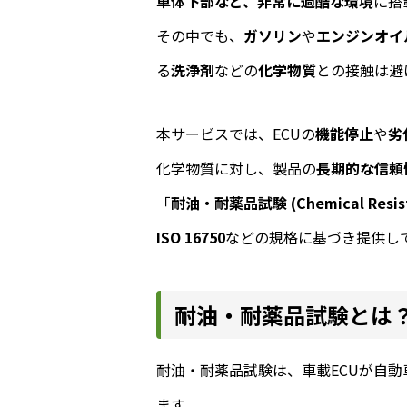
車体下部など、非常に過酷な環境
に搭
その中でも、
ガソリン
や
エンジンオイ
る
洗浄剤
などの
化学物質
との接触は避
本サービスでは、ECUの
機能停止
や
劣
化学物質に対し、製品の
長期的な信頼
「
耐油・耐薬品試験 (Chemical Resist
ISO 16750
などの規格に基づき提供し
耐油・耐薬品試験とは？
耐油・耐薬品試験は、車載ECUが自
ます。