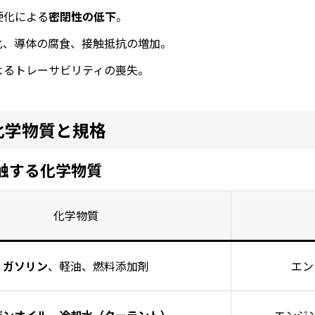
硬化による
密閉性の低下
。
化、導体の腐食、接触抵抗の増加。
よるトレーサビリティの喪失。
化学物質と規格
接触する化学物質
化学物質
ガソリン
、軽油、燃料添加剤
エン