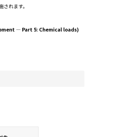
施されます。
ipment — Part 5: Chemical loads)