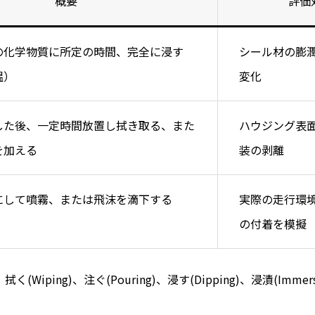
概要
評価
の化学物質に所定の時間、完全に浸す
シール材の膨
温）
変化
した後、一定時間放置し拭き取る、また
ハウジング表
を加える
装の剥離
にして噴霧、または飛沫を滴下する
実際の走行環
の付着を模擬
、拭く(Wiping)、注ぐ(Pouring)、浸す(Dipping)、浸漬(Immer