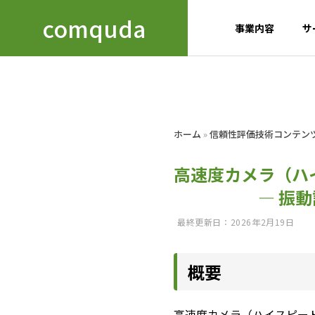
comquda
事業内容
サ
GREETIN
ホーム
»
信頼性評価技術コンテン
ごあいさつ
高速度カメラ（ハ
Business
COMPANY
― 振動試験・
details
会社概要
事業内容
最終更新日：2026年2月19日
ACCESS
アクセス
TECH 
概要
信頼性試
developmen
高速度カメラ（ハイスピー