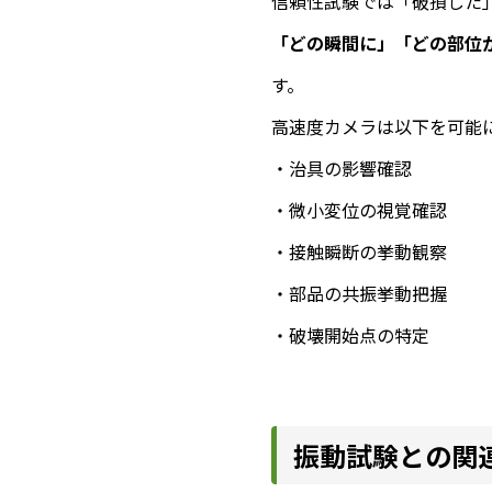
信頼性試験では「破損した
「どの瞬間に」「どの部位
す。
高速度カメラは以下を可能
・治具の影響確認
・微小変位の視覚確認
・接触瞬断の挙動観察
・部品の共振挙動把握
・破壊開始点の特定
振動試験との関