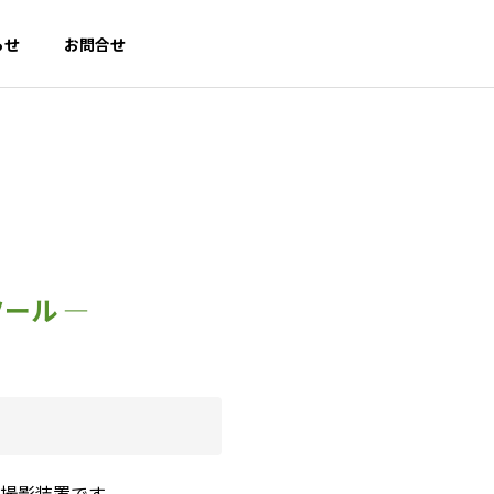
らせ
お問合せ
PROFILE
会社概要
ル ―
｜
ク
TECH SELECT｜
第三者評価・情報発信事業
select
撮影装置です。