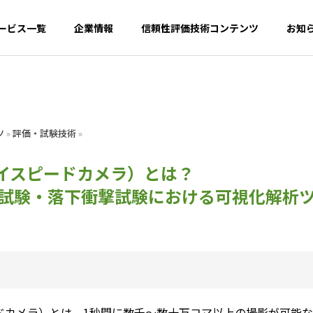
ービス一覧
企業情報
信頼性評価技術コンテンツ
お知
G
PHILOSOPHY
ツ
»
評価・試験技術
»
企業理念
イスピードカメラ）とは？
落下衝撃試験における可視化解析ツー
TECH INSIGHT
PARTNER｜
比較評価・ベンチマー
験・評価受託事業
支援事業
t
Promotion
ドカメラ）とは、1秒間に数千～数十万コマ以上の撮影が可能な