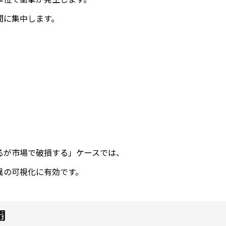
間に集中します。
るが市場で破損する」ケースでは、
異の可視化に有効です。
開