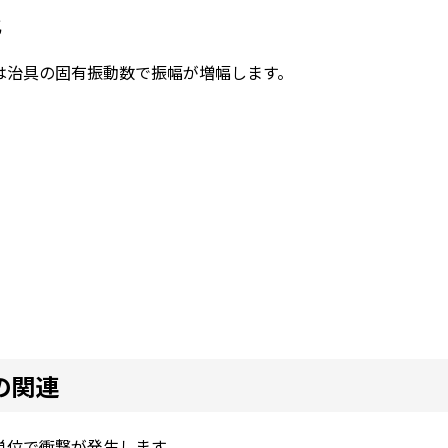
化
は治具の固有振動数で振幅が増幅します。
の関連
単位で衝撃が発生します。