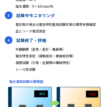
塩水濃度：5～10mass%
試験中モニタリング
3
電状態の場合は電気特性監視試験状態の異常有無確認
主にリーク電流測定
試験終了・評価
4
外観観察（変⾊‧変形‧⻲裂等）
電気特性測定（接触抵抗‧絶縁抵抗等）
強度試験（引張‧圧縮等の機械特性）
シール性試験