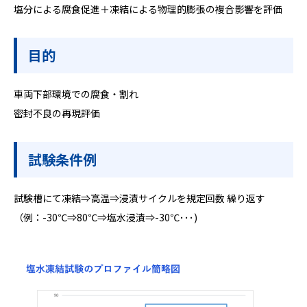
塩分による腐食促進＋凍結による物理的膨張の複合影響を評価
目的
車両下部環境での腐食‧割れ
密封不良の再現評価
試験条件例
試験槽にて凍結⇒高温⇒浸漬サイクルを規定回数 繰り返す
（例：-30℃⇒80℃⇒塩水浸漬⇒-30℃･･･)